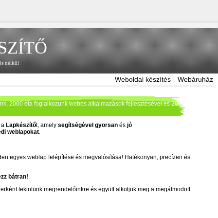
SZÍTŐ
és nélkül
Weboldal készítés
Webáruház
nk, 2000 óta foglalkozunk webes alkalmazások fejlesztésével és 2004 óta
; a
Lapkészítő
t, amely
segítségével gyorsan
és
jó
di
weblapokat
.
en egyes weblap felépítése és megvalósítása! Hatékonyan, precízen és
zz bátran!
erként tekintünk megrendelőinkre és együtt alkotjuk meg a megálmodott