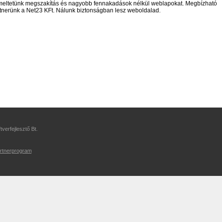
meltetünk megszakítás és nagyobb fennakadások nélkül weblapokat. Megbízható
tnerünk a Net23 KFt. Nálunk biztonságban lesz weboldalad.
verfejlesztő Bt.
rtnerprogram