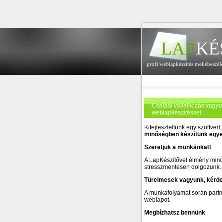
LAP
KÉ
profi weblapkészítés mellébeszél
Családi vállalkozás vagyu
weblapkészítéssel.
Kifejlesztettünk egy szoftvert
minőségben
készítünk egye
Szeretjük a munkánkat!
A LapKészítővel élmény mind
stresszmentesen dolgozunk.
Türelmesek vagyunk, kérde
A munkafolyamat során partn
weblapot.
Megbízhatsz bennünk