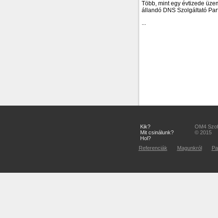
Több, mint egy évtizede üze
állandó DNS Szolgáltató Par
...
Kik?
OM4 Szoft
Mit csinálunk?
© 2015
Hol?
Referenciák
Magunkról
Pa