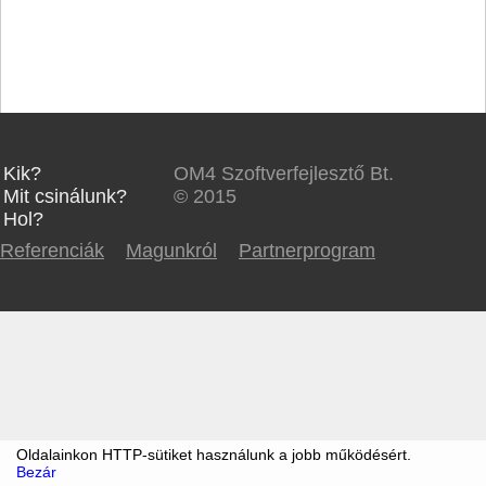
Kik?
OM4 Szoftverfejlesztő Bt.
Mit csinálunk?
© 2015
Hol?
Referenciák
Magunkról
Partnerprogram
Oldalainkon HTTP-sütiket használunk a jobb működésért.
Bezár