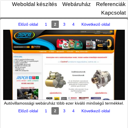
Weboldal készítés
Webáruház
Referenciák
Kapcsolat
Előző oldal
1
2
3
4
Következő oldal
Autóvillamossági webáruház több ezer kiváló minőségű termékkel.
Előző oldal
1
2
3
4
Következő oldal