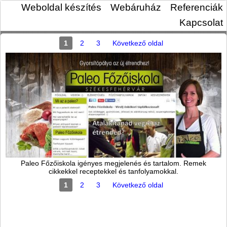
Weboldal készítés
Webáruház
Referenciák
Kapcsolat
1
2
3
Következő oldal
Paleo Főzőiskola igényes megjelenés és tartalom. Remek
cikkekkel receptekkel és tanfolyamokkal.
1
2
3
Következő oldal