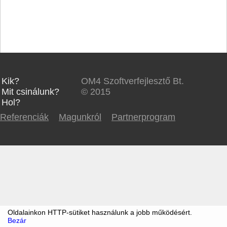
Kik?
OM4 Szoftverfejlesztő Bt.
Mit csinálunk?
© 2015
Hol?
Referenciák
Magunkról
Partnerprogram
Oldalainkon HTTP-sütiket használunk a jobb működésért.
Bezár