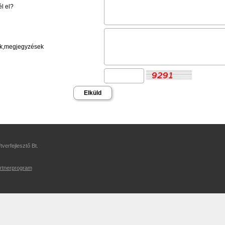
él el?
ek,megjegyzések
verfejlesztő Bt.
rtnerprogram