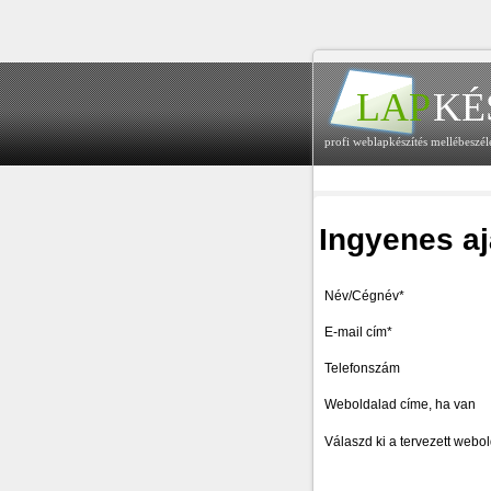
LAP
KÉ
profi weblapkészítés mellébeszél
Ingyenes aj
Név/Cégnév*
E-mail cím*
Telefonszám
Weboldalad címe, ha van
Válaszd ki a tervezett webo