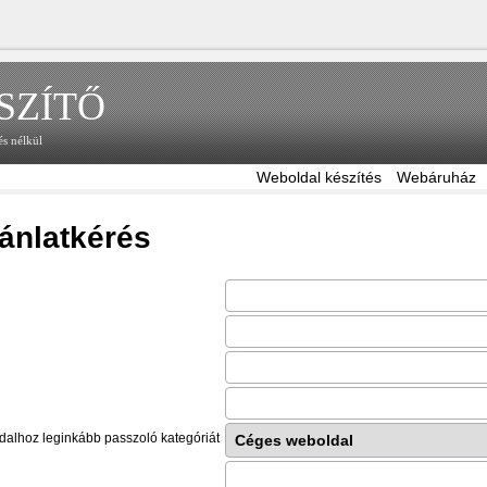
SZÍTŐ
és nélkül
Weboldal készítés
Webáruház
ánlatkérés
ldalhoz leginkább passzoló kategóriát