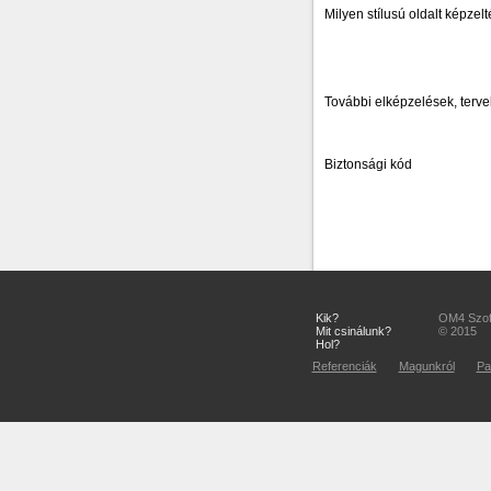
Milyen stílusú oldalt képzelt
További elképzelések, terv
Biztonsági kód
Kik?
OM4 Szoft
Mit csinálunk?
© 2015
Hol?
Referenciák
Magunkról
Pa